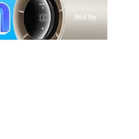
 แบตอึด