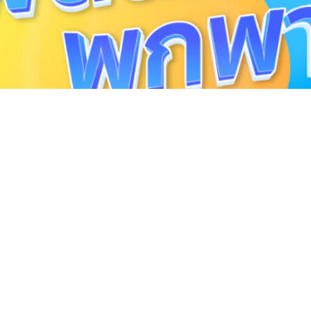
รง แบตอึด ใช้ […]
025 แรงเงียบ พกง่าย คล้องคอได้