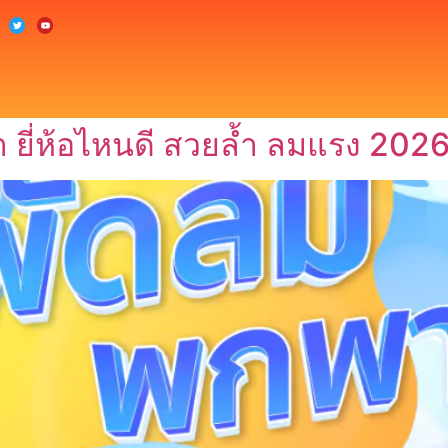
 ยี่ห้อไหนดี สวยล้ำ ลมแรง 202