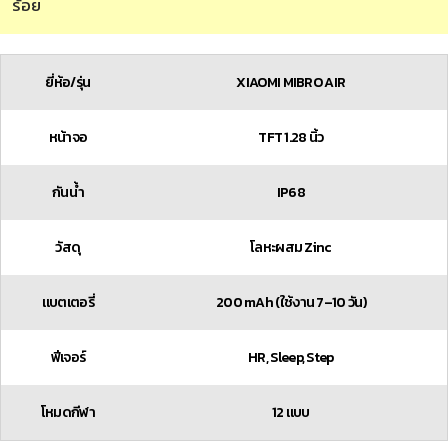
ร้อย
ยี่ห้อ/รุ่น
XIAOMI MIBRO AIR
หน้าจอ
TFT 1.28 นิ้ว
กันน้ำ
IP68
วัสดุ
โลหะผสม Zinc
แบตเตอรี่
200 mAh (ใช้งาน 7–10 วัน)
ฟีเจอร์
HR, Sleep, Step
โหมดกีฬา
12 แบบ