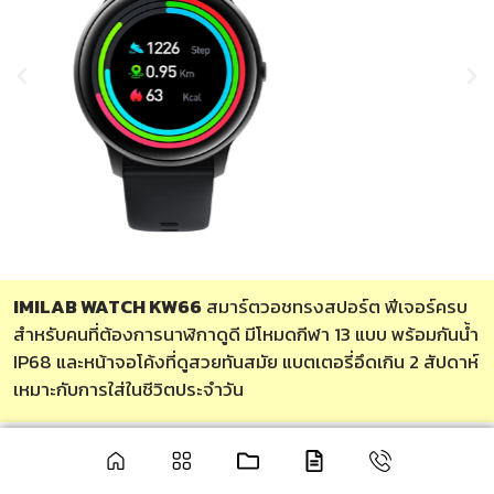
IMILAB WATCH KW66
สมาร์ตวอชทรงสปอร์ต ฟีเจอร์ครบ
สำหรับคนที่ต้องการนาฬิกาดูดี มีโหมดกีฬา 13 แบบ พร้อมกันน้ำ
IP68 และหน้าจอโค้งที่ดูสวยทันสมัย แบตเตอรี่อึดเกิน 2 สัปดาห์
เหมาะกับการใส่ในชีวิตประจำวัน
ยี่ห้อ/รุ่น
IMILAB WATCH KW66