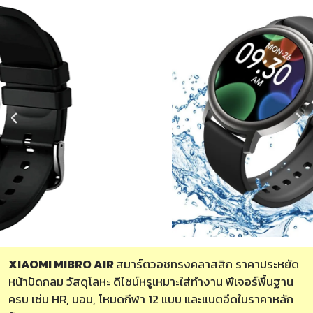
XIAOMI MIBRO AIR
สมาร์ตวอชทรงคลาสสิก ราคาประหยัด
หน้าปัดกลม วัสดุโลหะ ดีไซน์หรูเหมาะใส่ทำงาน ฟีเจอร์พื้นฐาน
ครบ เช่น HR, นอน, โหมดกีฬา 12 แบบ และแบตอึดในราคาหลัก