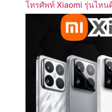
โทรศัพท์ Xiaomi รุ่นไหน