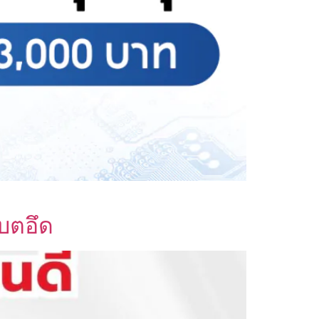
แบตอึด