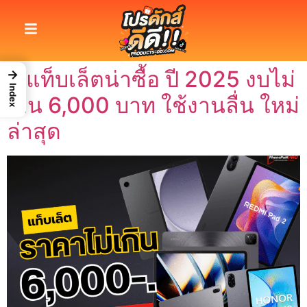
5 แท็บเล็ตน่าซื้อ ปี 2025 งบไม่
→
Index
เกิน 6,000 บาท ใช้งานลื่น ใหม่
ล่าสุด