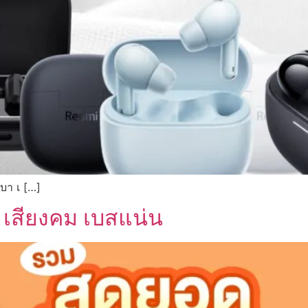
เบา เ […]
25 เสียงคม เบสแน่น