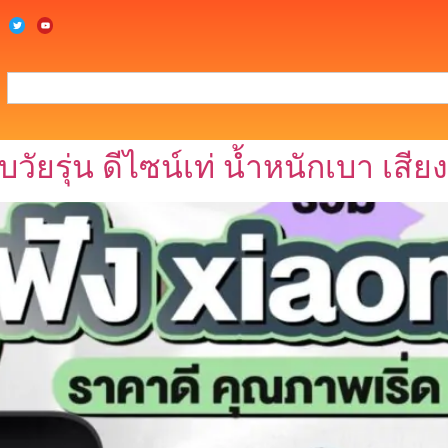
วัยรุ่น ดีไซน์เท่ น้ำหนักเบา เสี