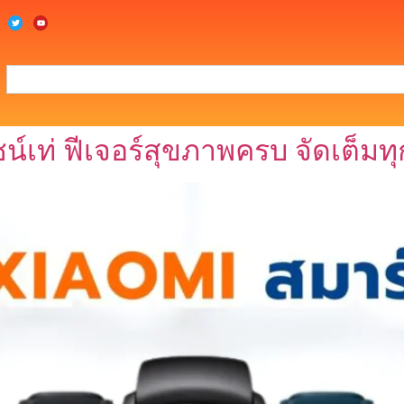
น์เท่ ฟีเจอร์สุขภาพครบ จัดเต็มท