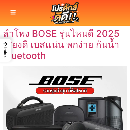
ลำโพง BOSE รุ่นไหนดี 2025
เสียงดี เบสแน่น พกง่าย กันน้ำ
→
Index
Bluetooth