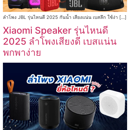
ลำโพง JBL รุ่นไหนดี 2025 กันน้ำ เสียงแน่น เบสลึก ใช้ง่า […]
Xiaomi Speaker รุ่นไหนดี
2025 ลำโพงเสียงดี เบสแน่น
พกพาง่าย