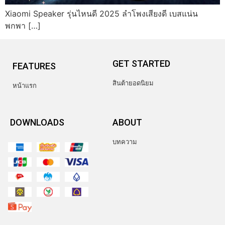
Xiaomi Speaker รุ่นไหนดี 2025 ลำโพงเสียงดี เบสแน่น
พกพา […]
GET STARTED
FEATURES
สินต้ายอดนิยม
หน้าแรก
DOWNLOADS
ABOUT
บทความ