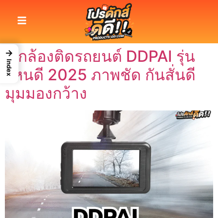
7 กล้องติดรถยนต์ DDPAI รุ่น
→
Index
ไหนดี 2025 ภาพชัด กันสั่นดี
มุมมองกว้าง