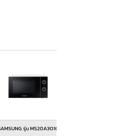
SAMSUNG รุ่น MS20A3010AH
SHARP รุ่น R-2121FG-K