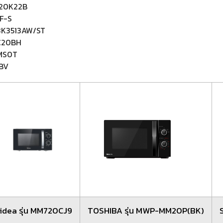
MG20K22B
F-S
3K3513AW/ST
MC20BH
4MS0T
ABV
idea รุ่น MM720CJ9
TOSHIBA รุ่น MWP-MM20P(BK)