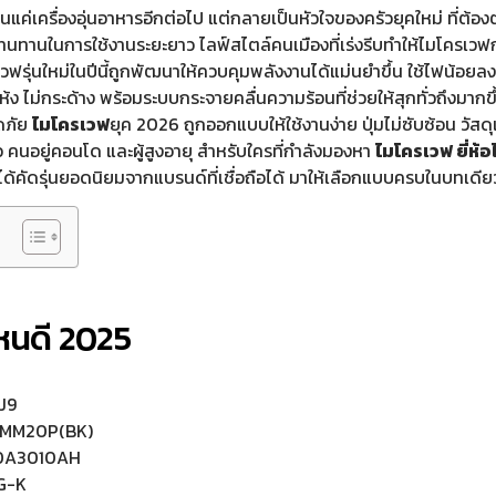
ป็นแค่เครื่องอุ่นอาหารอีกต่อไป แต่กลายเป็นหัวใจของครัวยุคใหม่ ที่ต้
ทานในการใช้งานระยะยาว ไลฟ์สไตล์คนเมืองที่เร่งรีบทำให้ไมโครเวฟ
วฟรุ่นใหม่ในปีนี้ถูกพัฒนาให้ควบคุมพลังงานได้แม่นยำขึ้น ใช้ไฟน้อยลง
แห้ง ไม่กระด้าง พร้อมระบบกระจายคลื่นความร้อนที่ช่วยให้สุกทั่วถึงมากขึ
ดภัย
ไมโครเวฟ
ยุค 2026 ถูกออกแบบให้ใช้งานง่าย ปุ่มไม่ซับซ้อน วัส
ัว คนอยู่คอนโด และผู้สูงอายุ สำหรับใครที่กำลังมองหา
ไมโครเวฟ ยี่ห้อ
ด้คัดรุ่นยอดนิยมจากแบรนด์ที่เชื่อถือได้ มาให้เลือกแบบครบในบทเดีย
ไหนดี 2025
J9
-MM20P(BK)
20A3010AH
FG-K