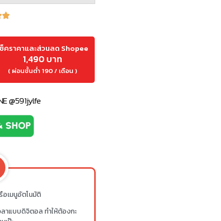
เช็คราคาและส่วนลด Shopee
1,490 บาท
( ผ่อนขั้นต่ำ 190 / เดือน )
INE @591jylfe
รือเมนูอัตโนมัติ
วลาแบบดิจิตอล ทำให้ต้องกะ