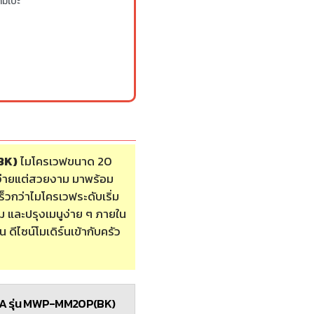
มเป๊ะ
BK)
ไมโครเวฟขนาด 20
บง่ายแต่สวยงาม มาพร้อม
็วกว่าไมโครเวฟระดับเริ่ม
ม และปรุงเมนูง่าย ๆ ภายใน
 ดีไซน์โมเดิร์นเข้ากับครัว
A รุ่น MWP-MM20P(BK)