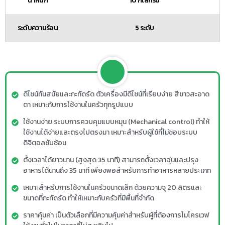
น้ำหนัก
10 กิโลกรัม
ระดับความร้อน
5 ระดับ
ดีไซน์ทันสมัยและกะทัดรัด ตัวเครื่องมีดีไซน์ที่เรียบง่าย สีขาวสะอาด
ตา เหมาะกับการใช้งานในครัวทุกรูปแบบ
ใช้งานง่าย ระบบการควบคุมแบบหมุน (Mechanical control) ทำให้
ใช้งานได้ง่ายและตรงไปตรงมา เหมาะสำหรับผู้ใช้ที่ไม่ชอบระบบ
ดิจิตอลซับซ้อน
ตั้งเวลาได้ยาวนาน (สูงสุด 35 นาที) สามารถตั้งเวลาอุ่นและปรุง
อาหารได้นานถึง 35 นาที เพียงพอสำหรับการทำอาหารหลายประเภท
เหมาะสำหรับการใช้งานในครัวขนาดเล็ก ด้วยความจุ 20 ลิตรและ
ขนาดที่กะทัดรัด ทำให้เหมาะกับครัวที่มีพื้นที่จำกัด
ราคาคุ้มค่า เป็นตัวเลือกที่มีความคุ้มค่าสำหรับผู้ที่ต้องการไมโครเวฟ