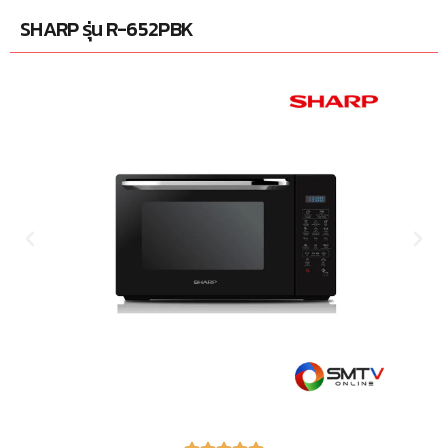
SHARP รุ่น R-652PBK