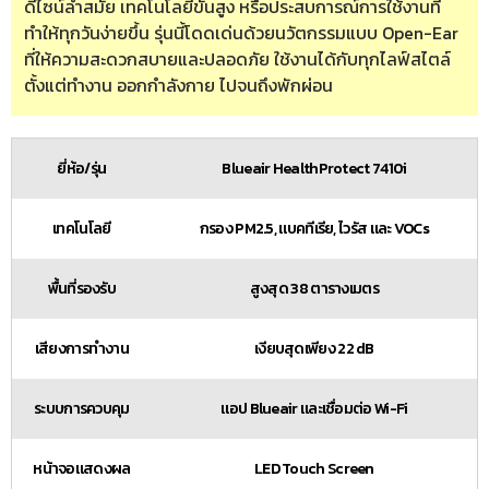
ดีไซน์ล้ำสมัย เทคโนโลยีขั้นสูง หรือประสบการณ์การใช้งานที่
ทำให้ทุกวันง่ายขึ้น รุ่นนี้โดดเด่นด้วยนวัตกรรมแบบ Open-Ear
ที่ให้ความสะดวกสบายและปลอดภัย ใช้งานได้กับทุกไลฟ์สไตล์
ตั้งแต่ทำงาน ออกกำลังกาย ไปจนถึงพักผ่อน
ยี่ห้อ/รุ่น
Blueair HealthProtect 7410i
เทคโนโลยี
กรอง PM2.5, แบคทีเรีย, ไวรัส และ VOCs
พื้นที่รองรับ
สูงสุด 38 ตารางเมตร
เสียงการทำงาน
เงียบสุดเพียง 22 dB
ระบบการควบคุม
แอป Blueair และเชื่อมต่อ Wi-Fi
หน้าจอแสดงผล
LED Touch Screen