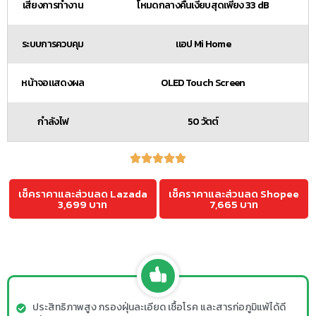
เสียงการทำงาน
โหมดกลางคืนเงียบสุดเพียง 33 dB
ระบบการควบคุม
แอป Mi Home
หน้าจอแสดงผล
OLED Touch Screen
กำลังไฟ
50 วัตต์
เช็คราคาและส่วนลด Lazada
เช็คราคาและส่วนลด Shopee
3,699 บาท
7,665 บาท
ประสิทธิภาพสูง กรองฝุ่นละเอียด เชื้อโรค และสารก่อภูมิแพ้ได้ดี