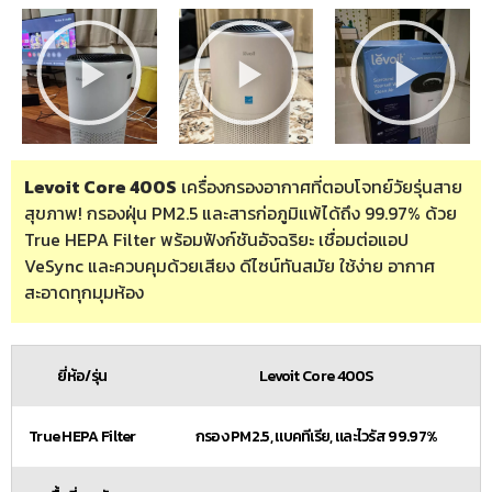
Levoit Core 400S
เครื่องกรองอากาศที่ตอบโจทย์วัยรุ่นสาย
สุขภาพ! กรองฝุ่น PM2.5 และสารก่อภูมิแพ้ได้ถึง 99.97% ด้วย
True HEPA Filter พร้อมฟังก์ชันอัจฉริยะ เชื่อมต่อแอป
VeSync และควบคุมด้วยเสียง ดีไซน์ทันสมัย ใช้ง่าย อากาศ
สะอาดทุกมุมห้อง
ยี่ห้อ/รุ่น
Levoit Core 400S
True HEPA Filter
กรอง PM2.5, แบคทีเรีย, และไวรัส 99.97%