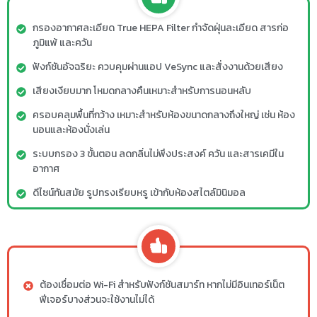
กรองอากาศละเอียด True HEPA Filter กำจัดฝุ่นละเอียด สารก่อ
ภูมิแพ้ และควัน
ฟังก์ชันอัจฉริยะ ควบคุมผ่านแอป VeSync และสั่งงานด้วยเสียง
เสียงเงียบมาก โหมดกลางคืนเหมาะสำหรับการนอนหลับ
ครอบคลุมพื้นที่กว้าง เหมาะสำหรับห้องขนาดกลางถึงใหญ่ เช่น ห้อง
นอนและห้องนั่งเล่น
ระบบกรอง 3 ขั้นตอน ลดกลิ่นไม่พึงประสงค์ ควัน และสารเคมีใน
อากาศ
ดีไซน์ทันสมัย รูปทรงเรียบหรู เข้ากับห้องสไตล์มินิมอล
ต้องเชื่อมต่อ Wi-Fi สำหรับฟังก์ชันสมาร์ท หากไม่มีอินเทอร์เน็ต
ฟีเจอร์บางส่วนจะใช้งานไม่ได้