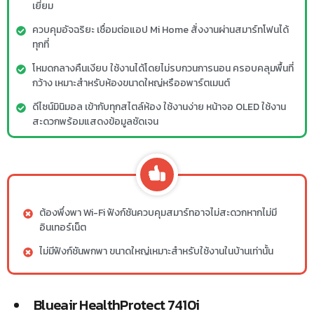
เยี่ยม
ควบคุมอัจฉริยะ เชื่อมต่อแอป Mi Home สั่งงานผ่านสมาร์ทโฟนได้
ทุกที่
โหมดกลางคืนเงียบ ใช้งานได้โดยไม่รบกวนการนอน ครอบคลุมพื้นที่
กว้าง เหมาะสำหรับห้องขนาดใหญ่หรืออพาร์ตเมนต์
ดีไซน์มินิมอล เข้ากับทุกสไตล์ห้อง ใช้งานง่าย หน้าจอ OLED ใช้งาน
สะดวกพร้อมแสดงข้อมูลชัดเจน
ต้องพึ่งพา Wi-Fi ฟังก์ชันควบคุมสมาร์ทอาจไม่สะดวกหากไม่มี
อินเทอร์เน็ต
ไม่มีฟังก์ชันพกพา ขนาดใหญ่เหมาะสำหรับใช้งานในบ้านเท่านั้น
Blueair HealthProtect 7410i