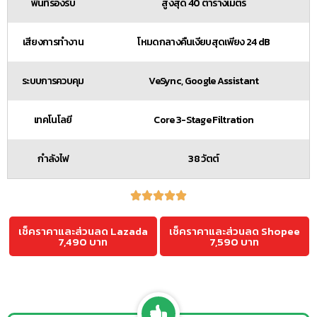
พื้นที่รองรับ
สูงสุด 40 ตารางเมตร
เสียงการทำงาน
โหมดกลางคืนเงียบสุดเพียง 24 dB
ระบบการควบคุม
VeSync, Google Assistant
เทคโนโลยี
Core 3-Stage Filtration
กำลังไฟ
38 วัตต์
เช็คราคาและส่วนลด Lazada
เช็คราคาและส่วนลด Shopee
7,490 บาท
7,590 บาท