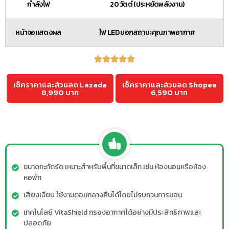
กำลังไฟ
20 วัตต์ (ประหยัดพลังงาน)
หน้าจอแสดงผล
ไฟ LED บอกสถานะคุณภาพอากาศ
เช็คราคาและส่วนลด Lazada
เช็คราคาและส่วนลด Shopee
8,990 บาท
6,590 บาท
ขนาดกะทัดรัด เหมาะสำหรับพื้นที่ขนาดเล็ก เช่น ห้องนอนหรือห้อง
หอพัก
เสียงเงียบ ใช้งานตอนกลางคืนได้โดยไม่รบกวนการนอน
เทคโนโลยี VitaShield กรองอากาศได้อย่างมีประสิทธิภาพและ
ปลอดภัย