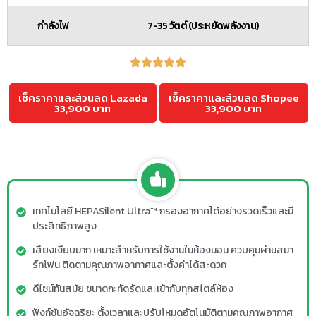
กำลังไฟ
7-35 วัตต์ (ประหยัดพลังงาน)
เช็คราคาและส่วนลด Lazada
เช็คราคาและส่วนลด Shopee
33,900 บาท
33,900 บาท
เทคโนโลยี HEPASilent Ultra™ กรองอากาศได้อย่างรวดเร็วและมี
ประสิทธิภาพสูง
เสียงเงียบมาก เหมาะสำหรับการใช้งานในห้องนอน ควบคุมผ่านสมา
ร์ทโฟน ติดตามคุณภาพอากาศและตั้งค่าได้สะดวก
ดีไซน์ทันสมัย ขนาดกะทัดรัดและเข้ากับทุกสไตล์ห้อง
ฟังก์ชันอัจฉริยะ ตั้งเวลาและปรับโหมดอัตโนมัติตามคุณภาพอากาศ