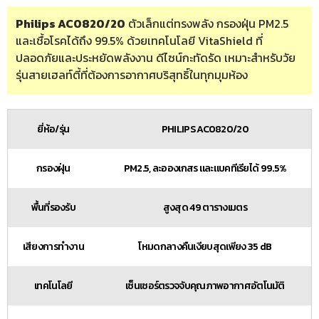
Philips AC0820/20
ตัวเล็กแต่ทรงพลัง กรองฝุ่น PM2.5
และเชื้อโรคได้ถึง 99.5% ด้วยเทคโนโลยี VitaShield ที่
ปลอดภัยและประหยัดพลังงาน ดีไซน์กะทัดรัด เหมาะสำหรับวัย
รุ่นสายเฮลท์ตี้ที่ต้องการอากาศบริสุทธิ์ในทุกมุมห้อง
ยี่ห้อ/รุ่น
PHILIPS AC0820/20
กรองฝุ่น
PM2.5, ละอองเกสร และแบคทีเรียได้ 99.5%
พื้นที่รองรับ
สูงสุด 49 ตารางเมตร
เสียงการทำงาน
โหมดกลางคืนเงียบสุดเพียง 35 dB
เทคโนโลยี
เซ็นเซอร์ตรวจจับคุณภาพอากาศอัตโนมัติ