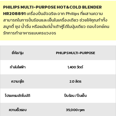
PHILIPS MULTI-PURPOSE HOT&COLD BLENDER
HR208891
เครื่องปั่นอัจฉริยะจาก Philips ที่ผสานความ
สามารถในการปั่นร้อนและเย็นในเครื่องเดียว ช่วยให้คุณทำทั้ง
สมูทตี้ ซุป น้ำจิ้ม หรือแม้แต่น้ำเต้าหู้ได้ในปุ่มเดียว ตอบโจทย์คน
รักการทำอาหารแบบครบวงจร
ยี่ห้อ/รุ่น
PHILIPS MULTI-PURPOSE
กำลังไฟฟ้า
1,400 วัตต์
ความจุโถ
2.0 ลิตร
โปรแกรมอัตโนมัติ
ปั่นร้อน / ปั่นเย็น
ความเร็วรอบ
35,000 rpm