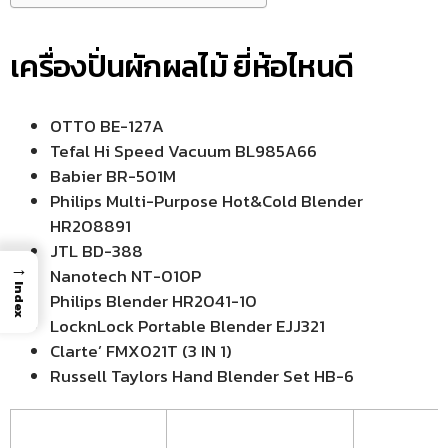
เครื่องปั่นผักผลไม้ ยี่ห้อไหนดี
OTTO BE-127A
Tefal Hi Speed Vacuum BL985A66
Babier BR-501M
Philips Multi-Purpose Hot&Cold Blender
HR208891
JTL BD-388
→
Nanotech NT-010P
Index
Philips Blender HR2041-10
LocknLock Portable Blender EJJ321
Clarte’ FMX021T (3 IN 1)
Russell Taylors Hand Blender Set HB-6