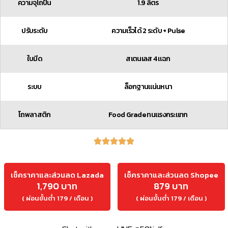
ความจุโถปั่น
1.9 ลิตร
ปรับระดับ
ความเร็วได้ 2 ระดับ + Pulse
ใบมีด
สเตนเลส 4 แฉก
ระบบ
ล็อกฐานแน่นหนา
โถพลาสติก
Food Grade ทนแรงกระแทก
เช็คราคาและส่วนลด Lazada
เช็คราคาและส่วนลด Shopee
1,790 บาท
879 บาท
( ผ่อนขั้นต่ำ 179 / เดือน )
( ผ่อนขั้นต่ำ 179 / เดือน )