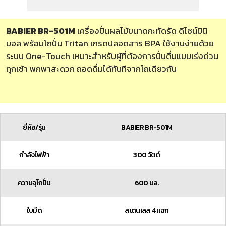
BABIER BR-501M
เครื่องปั่นผลไม้ขนาดกะทัดรัด ดีไซน์มินิ
มอล พร้อมโถปั่น Tritan เกรดปลอดสาร BPA ใช้งานง่ายด้วย
ระบบ One-Touch เหมาะสำหรับผู้ที่ต้องการปั่นดื่มแบบเร่งด่วน
ทุกเช้า พกพาสะดวก ถอดดื่มได้ทันทีจากโถเดียวกัน
ยี่ห้อ/รุ่น
BABIER BR-501M
กำลังไฟฟ้า
300 วัตต์
ความจุโถปั่น
600 มล.
ใบมีด
สเตนเลส 4 แฉก