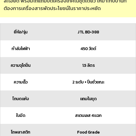
ละเอียด พร้อมโถแถมบดเครื่องเทศในชุดเดียว เหมาะกับบ้านที่
ต้องการเครื่องสารพัดประโยชน์ในราคาประหยัด
ยี่ห้อ/รุ่น
JTL BD-388
กำลังไฟฟ้า
450 วัตต์
ความจุโถปั่น
1.5 ลิตร
ความเร็ว
2 ระดับ + ปั่นชั่วขณะ
โถบดแห้ง
แถมในชุด
ใบมีด
สเตนเลส 4 แฉก
โถพลาสติก
Food Grade