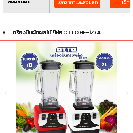
ลิงค์สินค้า
เช็คราคาและส่วนลด
เช็ค
เครื่องปั่นผักผลไม้ ยี่ห้อ OTTO BE-127A