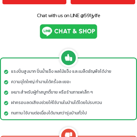
Chat with us on LINE @591jylfe
แรงปั่นสูงมาก ปั่นน้ำแข็ง ผลไม้แข็ง และเมล็ดธัญพืชได้ง่าย
ความจุโถใหญ่ ทำงานได้ครั้งละเยอะ
เหมาะสำหรับผู้ทำสมูทตี้ขาย หรือร้านกาแฟเล็ก ๆ
ฝาครอบลดเสียงช่วยให้ใช้งานในบ้านได้โดยไม่รบกวน
ทนทาน ใช้งานต่อเนื่องได้นานกว่ารุ่นบ้านทั่วไป