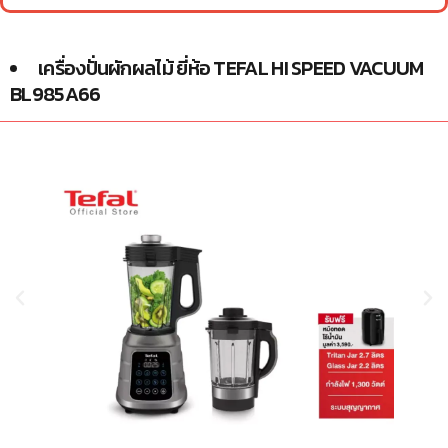
เครื่องปั่นผักผลไม้ ยี่ห้อ TEFAL HI SPEED VACUUM
BL985A66