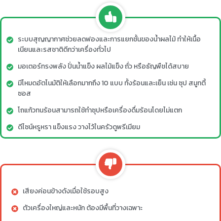
ระบบสุญญากาศช่วยลดฟองและการแยกชั้นของน้ำผลไม้ ทำให้เนื้อ
เนียนและรสชาติดีกว่าเครื่องทั่วไป
มอเตอร์ทรงพลัง ปั่นน้ำแข็ง ผลไม้แข็ง ถั่ว หรือธัญพืชได้สบาย
มีโหมดอัตโนมัติให้เลือกมากถึง 10 แบบ ทั้งร้อนและเย็น เช่น ซุป สมูทตี้
ซอส
โถแก้วทนร้อนสามารถใช้ทำซุปหรือเครื่องดื่มร้อนโดยไม่แตก
ดีไซน์หรูหรา แข็งแรง วางไว้ในครัวดูพรีเมียม
เสียงค่อนข้างดังเมื่อใช้รอบสูง
ตัวเครื่องใหญ่และหนัก ต้องมีพื้นที่วางเฉพาะ