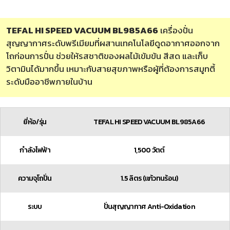
TEFAL HI SPEED VACUUM BL985A66
เครื่องปั่น
สุญญากาศระดับพรีเมียมที่ผสานเทคโนโลยีดูดอากาศออกจาก
โถก่อนการปั่น ช่วยให้รสชาติของผลไม้เข้มข้น สีสด และเก็บ
วิตามินได้มากขึ้น เหมาะกับสายสุขภาพหรือผู้ที่ต้องการสมูทตี้
ระดับมืออาชีพภายในบ้าน
ยี่ห้อ/รุ่น
TEFAL HI SPEED VACUUM BL985A66
กำลังไฟฟ้า
1,500 วัตต์
ความจุโถปั่น
1.5 ลิตร (แก้วทนร้อน)
ระบบ
ปั่นสุญญากาศ Anti-Oxidation