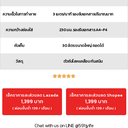
ความเร็วในการทำลาย
3 เมตร/นาที รองรับเอกสารปริมาณมาก
ความกว้างช่องใส่
230 มม. รองรับเอกสาร A4–F4
ถังเก็บ
30 ลิตร ขนาดใหญ่ ถอดได้
วัสดุ
ตัวถังโลหะเคลือบ กันสนิม
เช็คราคาและส่วนลด Lazada
เช็คราคาและส่วนลด Shopee
1,399 บาท
1,399 บาท
( ผ่อนขั้นต่ำ 139 / เดือน )
( ผ่อนขั้นต่ำ 139 / เดือน )
Chat with us on LINE @591jylfe