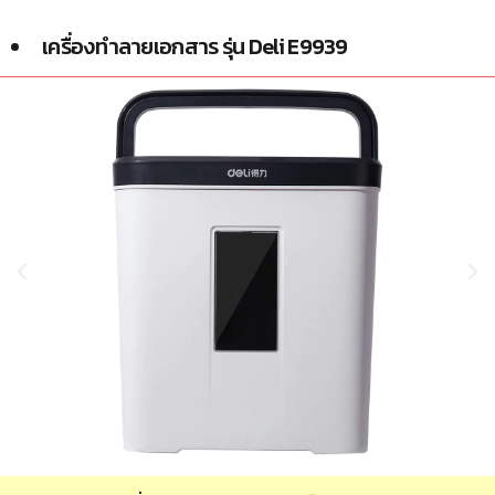
เครื่องทำลายเอกสาร รุ่น Deli E9939