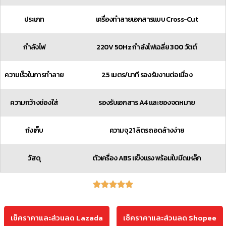
ประเภท
เครื่องทำลายเอกสารแบบ Cross-Cut
กำลังไฟ
220V 50Hz กำลังไฟเฉลี่ย 300 วัตต์
ความเร็วในการทำลาย
2.5 เมตร/นาที รองรับงานต่อเนื่อง
ความกว้างช่องใส่
รองรับเอกสาร A4 และซองจดหมาย
ถังเก็บ
ความจุ 21 ลิตร ถอดล้างง่าย
วัสดุ
ตัวเครื่อง ABS แข็งแรง พร้อมใบมีดเหล็ก
เช็คราคาและส่วนลด Lazada
เช็คราคาและส่วนลด Shopee