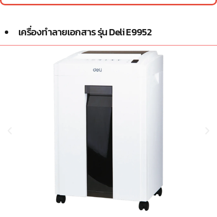
เครื่องทำลายเอกสาร รุ่น Deli E9952