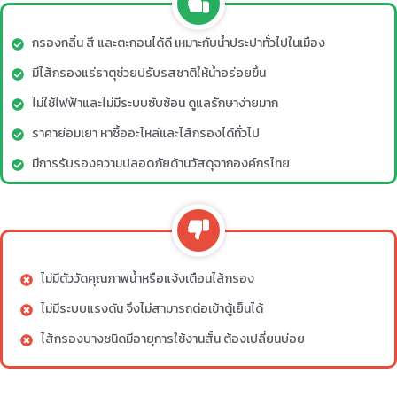
กรองกลิ่น สี และตะกอนได้ดี เหมาะกับน้ำประปาทั่วไปในเมือง
มีไส้กรองแร่ธาตุช่วยปรับรสชาติให้น้ำอร่อยขึ้น
ไม่ใช้ไฟฟ้าและไม่มีระบบซับซ้อน ดูแลรักษาง่ายมาก
ราคาย่อมเยา หาซื้ออะไหล่และไส้กรองได้ทั่วไป
มีการรับรองความปลอดภัยด้านวัสดุจากองค์กรไทย
ไม่มีตัววัดคุณภาพน้ำหรือแจ้งเตือนไส้กรอง
ไม่มีระบบแรงดัน จึงไม่สามารถต่อเข้าตู้เย็นได้
ไส้กรองบางชนิดมีอายุการใช้งานสั้น ต้องเปลี่ยนบ่อย