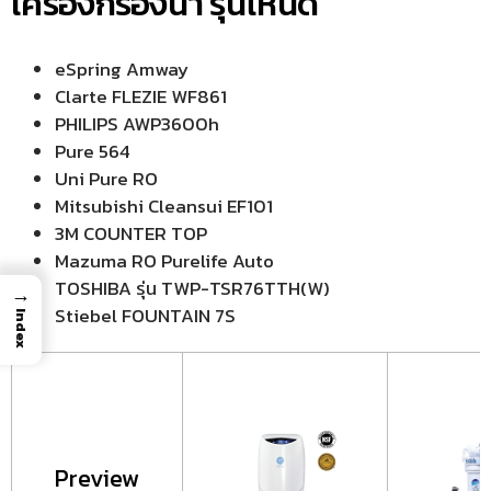
เครื่องกรองน้ำ รุ่นไหนดี
eSpring Amway
Clarte FLEZIE WF861
PHILIPS AWP3600h
Pure 564
Uni Pure RO
Mitsubishi Cleansui EF101
3M COUNTER TOP
Mazuma RO Purelife Auto
TOSHIBA รุ่น TWP-TSR76TTH(W)
→
Stiebel FOUNTAIN 7S
Index
Preview