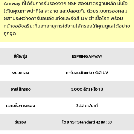
Amway ที่ได้รับการรับรองจาก NSF สองมาตรฐานหลัก มั่นใจ
ได้ในคุณภาพน้ำที่ใส สะอาด และปลอดภัย ด้วยระบบกรองผสม
ผสานระหว่างคาร์บอนอัดแท่งและรังสี UV ฆ่าเชื้อโรค พร้อม
หน้าจออัจฉริยะที่บอกอายุการใช้งานไส้กรองให้คุณดูแลได้อย่าง
ถูกจุด
ยี่ห้อ/รุ่น
ESPRING AMWAY
ระบบกรอง
คาร์บอนอัดแท่ง + รังสี UV
อายุไส้กรอง
5,000 ลิตร หรือ 1 ปี
ความเร็วการกรอง
3.4 ลิตร/นาที
รับรอง
โดย NSF Standard 42 และ 53