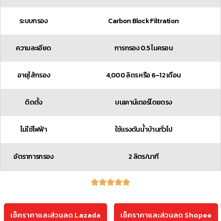
ระบบกรอง
Carbon Block Filtration
ความละเอียด
การกรอง 0.5 ไมครอน
อายุไส้กรอง
4,000 ลิตร หรือ 6–12 เดือน
ติดตั้ง
บนเคาน์เตอร์โดยตรง
ไม่ใช้ไฟฟ้า
ใช้แรงดันน้ำบ้านทั่วไป​
อัตราการกรอง
2 ลิตร/นาที
เช็คราคาและส่วนลด Lazada
เช็คราคาและส่วนลด Shopee