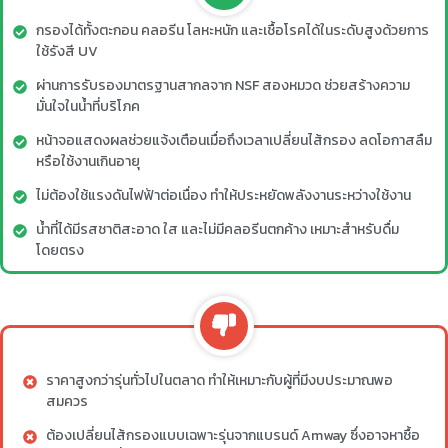
กรองได้ทั้งตะกอน คลอรีน โลหะหนัก และเชื้อโรคได้ในระดับสูงด้วยการ
ใช้รังสี UV
ผ่านการรับรองมาตรฐานสากลจาก NSF สองหมวด ช่วยสร้างความ
มั่นใจในน้ำที่บริโภค
หน้าจอแสดงผลช่วยแจ้งเตือนเมื่อถึงเวลาเปลี่ยนไส้กรอง ลดโอกาสลืม
หรือใช้งานเกินอายุ
ไม่ต้องใช้แรงดันไฟฟ้าต่อเนื่อง ทำให้ประหยัดพลังงานระหว่างใช้งาน
น้ำที่ได้มีรสชาติสะอาด ใส และไม่มีคลอรีนตกค้าง เหมาะสำหรับดื่ม
โดยตรง
ราคาสูงกว่ารุ่นทั่วไปในตลาด ทำให้เหมาะกับผู้ที่มีงบประมาณพอ
สมควร
ต้องเปลี่ยนไส้กรองแบบเฉพาะรุ่นจากแบรนด์ Amway ซึ่งอาจหาซื้อ