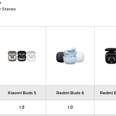
e
 Stereo
o
Xiaomi Buds 5
Redmi Buds 6
Redmi B
1 ปี
1 ปี