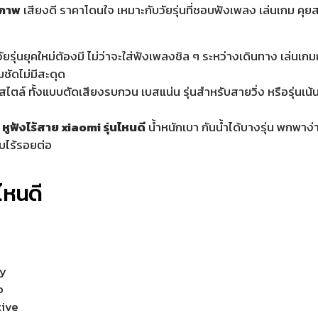
ณภาพ
เสียงดี ราคาโดนใจ เหมาะกับวัยรุ่นที่ชอบฟังเพลง เล่นเกม คุยส
วัยรุ่นยุคใหม่ต้องมี ไม่ว่าจะใส่ฟังเพลงชิล ๆ ระหว่างเดินทาง เล่นเกม
มชัดไม่มีสะดุด
สไตล์ ทั้งแบบตัดเสียงรบกวน เบสแน่น รุ่นสำหรับสายวิ่ง หรือรุ่นเน้นด
น
หูฟังไร้สาย xiaomi รุ่นไหนดี
น้ำหนักเบา กันน้ำได้บางรุ่น พกพาง่า
บไร้รอยต่อ
นไหนดี
ay
o
tive