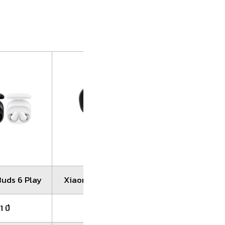
uds 6 Play
Xiaomi Buds 5 Pro
Redmi Buds 6 Act
1 ปี
1 ปี
1 ปี