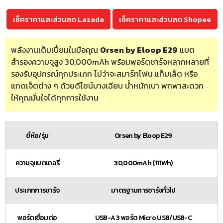
เช็คราคาและส่วนลด Lazada
เช็คราคาและส่วนลด Shopee
พลังงานเต็มเปี่ยมในมือคุณ
Orsen by Eloop E29
แบต
สำรองความจุสูง 30,000mAh พร้อมพอร์ตชาร์จหลากหลายที่
รองรับอุปกรณ์ทุกประเภท ไม่ว่าจะสมาร์ทโฟน แท็บเล็ต หรือ
แกดเจ็ตต่าง ๆ ด้วยดีไซน์บางเฉียบ น้ำหนักเบา พกพาสะดวก
ให้คุณมั่นใจได้ทุกการใช้งาน
ยี่ห้อ/รุ่น
Orsen by Eloop E29
ความจุแบตเตอรี่
30,000mAh (111Wh)
ประเภทการชาร์จ
มาตรฐานการชาร์จทั่วไป
พอร์ตเชื่อมต่อ
USB-A 3 พอร์ต Micro USB/USB-C