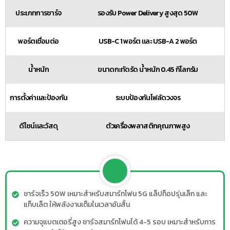
ประเภทการชาร์จ
รองรับ Power Delivery สูงสุด 50W
พอร์ตเชื่อมต่อ
USB-C 1 พอร์ต และ USB-A 2 พอร์ต
น้ำหนัก
ขนาดกะทัดรัด น้ำหนัก 0.45 กิโลกรัม
การตั้งค่าและป้องกัน
ระบบป้องกันไฟลัดวงจร
ดีไซน์และวัสดุ
ตัวเครื่องพลาสติกคุณภาพสูง
ชาร์จเร็ว 50W เหมาะสำหรับสมาร์ทโฟน 5G แล็ปท็อปรุ่นเล็ก และ
แท็บเล็ต ให้พลังงานเต็มในเวลาอันสั้น
ความจุแบตเตอรี่สูง ชาร์จสมาร์ทโฟนได้ 4-5 รอบ เหมาะสำหรับการ