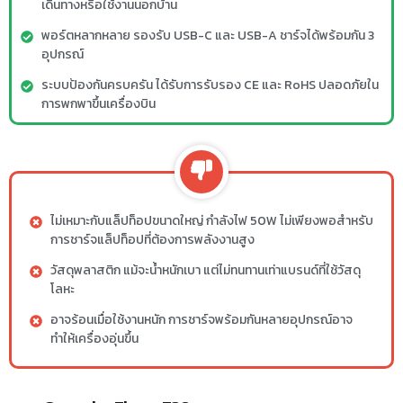
เดินทางหรือใช้งานนอกบ้าน
พอร์ตหลากหลาย รองรับ USB-C และ USB-A ชาร์จได้พร้อมกัน 3
อุปกรณ์
ระบบป้องกันครบครัน ได้รับการรับรอง CE และ RoHS ปลอดภัยใน
การพกพาขึ้นเครื่องบิน
ไม่เหมาะกับแล็ปท็อปขนาดใหญ่ กำลังไฟ 50W ไม่เพียงพอสำหรับ
การชาร์จแล็ปท็อปที่ต้องการพลังงานสูง
วัสดุพลาสติก แม้จะน้ำหนักเบา แต่ไม่ทนทานเท่าแบรนด์ที่ใช้วัสดุ
โลหะ
อาจร้อนเมื่อใช้งานหนัก การชาร์จพร้อมกันหลายอุปกรณ์อาจ
ทำให้เครื่องอุ่นขึ้น