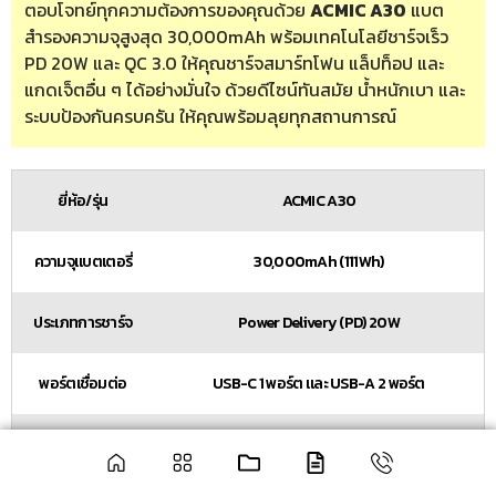
ตอบโจทย์ทุกความต้องการของคุณด้วย
ACMIC A30
แบต
สำรองความจุสูงสุด 30,000mAh พร้อมเทคโนโลยีชาร์จเร็ว
PD 20W และ QC 3.0 ให้คุณชาร์จสมาร์ทโฟน แล็ปท็อป และ
แกดเจ็ตอื่น ๆ ได้อย่างมั่นใจ ด้วยดีไซน์ทันสมัย น้ำหนักเบา และ
ระบบป้องกันครบครัน ให้คุณพร้อมลุยทุกสถานการณ์
ยี่ห้อ/รุ่น
ACMIC A30
ความจุแบตเตอรี่
30,000mAh (111Wh)
ประเภทการชาร์จ
Power Delivery (PD) 20W
พอร์ตเชื่อมต่อ
USB-C 1 พอร์ต และ USB-A 2 พอร์ต
น้ำหนัก
0.56 กิโลกรัม