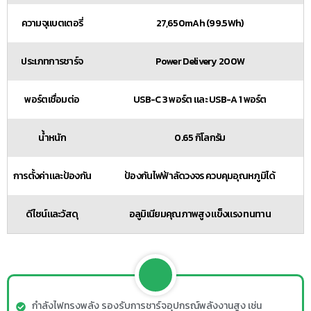
ความจุแบตเตอรี่
27,650mAh (99.5Wh)
ประเภทการชาร์จ
Power Delivery 200W
พอร์ตเชื่อมต่อ
USB-C 3 พอร์ต และ USB-A 1 พอร์ต
น้ำหนัก
0.65 กิโลกรัม
การตั้งค่าและป้องกัน
ป้องกันไฟฟ้าลัดวงจร ควบคุมอุณหภูมิได้
ดีไซน์และวัสดุ
อลูมิเนียมคุณภาพสูง แข็งแรง ทนทาน
กำลังไฟทรงพลัง รองรับการชาร์จอุปกรณ์พลังงานสูง เช่น