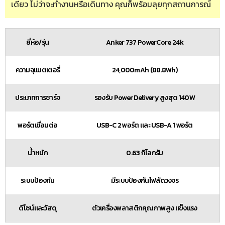
เดียว ไม่ว่าจะทำงานหรือเดินทาง คุณก็พร้อมลุยทุกสถานการณ์
ยี่ห้อ/รุ่น
Anker 737 PowerCore 24k
ความจุแบตเตอรี่
24,000mAh (88.8Wh)
ประเภทการชาร์จ
รองรับ Power Delivery สูงสุด 140W
พอร์ตเชื่อมต่อ
USB-C 2 พอร์ต และ USB-A 1 พอร์ต
น้ำหนัก
0.63 กิโลกรัม
ระบบป้องกัน
มีระบบป้องกันไฟลัดวงจร
ดีไซน์และวัสดุ
ตัวเครื่องพลาสติกคุณภาพสูง แข็งแรง