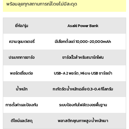
พร้อมลุยทุกสถานการณ์โดยไม่มีสะดุด
ยี่ห้อ/รุ่น
Asaki Power Bank
ความจุแบตเตอรี่
มีเลือกตั้งแต่ 10,000-20,000mAh
ประเภทการชาร์จ
ชาร์จเร็วสำหรับสมาร์ทโฟน
พอร์ตเชื่อมต่อ
USB-A 2 พอร์ต , Micro USB ชาร์จเข้า
น้ำหนัก
กะทัดรัด น้ำหนักเฉลี่ย 0.3-0.4 กิโลกรัม
การตั้งค่าและป้องกัน
ระบบป้องกันไฟลัดวงจรพื้นฐาน
ดีไซน์และวัสดุ
พลาสติกคุณภาพสูง น้ำหนักเบา