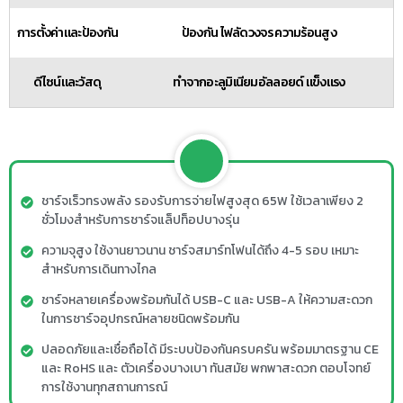
การตั้งค่าและป้องกัน
ป้องกัน ไฟลัดวงจร ความร้อนสูง
ดีไซน์และวัสดุ
ทำจากอะลูมิเนียมอัลลอยด์ แข็งแรง
ชาร์จเร็วทรงพลัง รองรับการจ่ายไฟสูงสุด 65W ใช้เวลาเพียง 2
ชั่วโมงสำหรับการชาร์จแล็ปท็อปบางรุ่น
ความจุสูง ใช้งานยาวนาน ชาร์จสมาร์ทโฟนได้ถึง 4-5 รอบ เหมาะ
สำหรับการเดินทางไกล
ชาร์จหลายเครื่องพร้อมกันได้ USB-C และ USB-A ให้ความสะดวก
ในการชาร์จอุปกรณ์หลายชนิดพร้อมกัน
ปลอดภัยและเชื่อถือได้ มีระบบป้องกันครบครัน พร้อมมาตรฐาน CE
และ RoHS และ
ตัวเครื่องบางเบา ทันสมัย พกพาสะดวก ตอบโจทย์
การใช้งานทุกสถานการณ์