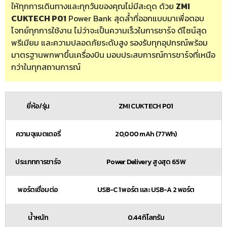
ให้ทุกการเดินทางและทุกวันของคุณไม่มีสะดุด ด้วย
ZMI
CUKTECH P01
Power Bank สุดล้ำที่ออกแบบมาเพื่อตอบ
โจทย์ทุกการใช้งาน ไม่ว่าจะเป็นความเร็วในการชาร์จ ดีไซน์สุด
พรีเมียม และความปลอดภัยระดับสูง รองรับทุกอุปกรณ์พร้อม
มาตรฐานพกพาขึ้นเครื่องบิน มอบประสบการณ์การชาร์จที่เหนือ
กว่าในทุกสถานการณ์
ยี่ห้อ/รุ่น
ZMI CUKTECH P01
ความจุแบตเตอรี่
20,000 mAh (77Wh)
ประเภทการชาร์จ
Power Delivery สูงสุด 65W
พอร์ตเชื่อมต่อ
USB-C 1 พอร์ต และ USB-A 2 พอร์ต
น้ำหนัก
0.44 กิโลกรัม