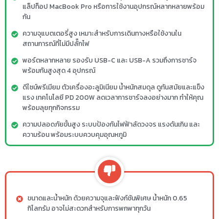
แล็ปท็อป MacBook Pro หรือการใช้งานอุปกรณ์หลากหลายพร้อม
กัน
ความจุแบตเตอรี่สูง เหมาะสำหรับการเดินทางหรือใช้งานใน
สถานการณ์ที่ไม่มีปลั๊กไฟ
พอร์ตหลากหลาย รองรับ USB-C และ USB-A รวมถึงการชาร์จ
พร้อมกันสูงสุด 4 อุปกรณ์
ดีไซน์พรีเมียม ตัวเครื่องอะลูมิเนียม น้ำหนักสมดุล ดูทันสมัยและแข็ง
แรง เทคโนโลยี PD 200W ลดเวลาการชาร์จลงอย่างมาก ทำให้คุณ
พร้อมลุยทุกกิจกรรม
ความปลอดภัยขั้นสูง ระบบป้องกันไฟฟ้าลัดวงจร แรงดันเกิน และ
ความร้อน พร้อมระบบควบคุมอุณหภูมิ
ขนาดและน้ำหนัก ด้วยความจุและฟังก์ชันพิเศษ น้ำหนัก 0.65
กิโลกรัม อาจไม่สะดวกสำหรับการพกพาทุกวัน