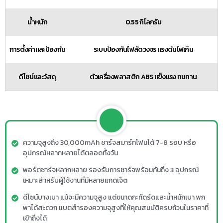
น้ำหนัก
0.55 กิโลกรัม
การตั้งค่าและป้องกัน
ระบบป้องกันไฟลัดวงจร แรงดันไฟเกิน
ดีไซน์และวัสดุ
ตัวเครื่องพลาสติก ABS แข็งแรง ทนทาน
ความจุสูงถึง 30,000mAh ชาร์จสมาร์ทโฟนได้ 7-8 รอบ หรือ
อุปกรณ์หลากหลายได้ตลอดทั้งวัน
พอร์ตชาร์จหลากหลาย รองรับการชาร์จพร้อมกันถึง 3 อุปกรณ์
เหมาะสำหรับผู้ใช้งานที่มีหลายแกดเจ็ต
ดีไซน์บางเบา แม้จะมีความจุสูง แต่ขนาดกะทัดรัดและน้ำหนักเบา พก
พาได้สะดวก แบตสำรองความจุสูงที่ให้คุณสมบัติครบถ้วนในราคาที่
เข้าถึงได้