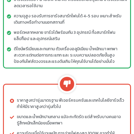
ลดเวลารอใช้งาน
ความจุสูง รองรับการชาร์จสมาร์ทโฟนได้ 4-5 รอบ เหมาะสำหรับ
เดินทางหรือทำงานนอกสถานที่
พอร์ตหลากหลาย ชาร์จได้พร้อมกัน 3 อุปกรณ์ ทั้งสมาร์ทโฟน
แล็ปท็อป และอุปกรณ์เสริม
ดีไซน์พรีเมียมและทนทาน ตัวเครื่องอลูมิเนียม น้ำหนักเบา พกพา
สะดวก แต่ทนต่อการกระแทก และ ระบบความปลอดภัยขั้นสูง
ป้องกันไฟลัดวงจรและแรงดันเกิน ให้คุณใช้งานได้อย่างมั่นใจ
ราคาสูงกว่ารุ่นมาตรฐาน ฟีเจอร์ครบครันและเทคโนโลยีชาร์จเร็ว
ทำให้มีราคาสูงกว่ารุ่นทั่วไป
ขนาดและน้ำหนักปานกลาง แม้จะกะทัดรัด แต่สำหรับบางคนอาจ
รู้สึกหนักเล็กน้อยเมื่อพกพา
ความร้อนเมื่อใช้งานหนัก การจ่ายไฟสูงสุด 100W อาจทำให้