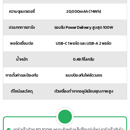
ความจุแบตเตอรี่
20,000mAh (74Wh)
ประเภทการชาร์จ
รองรับ Power Delivery สูงสุด 100W
พอร์ตเชื่อมต่อ
USB-C 1 พอร์ต และ USB-A 2 พอร์ต
น้ำหนัก
0.48 กิโลกรัม
การตั้งค่าและป้องกัน
ระบบป้องกันไฟลัดวงจร
ดีไซน์และวัสดุ
ตัวเครื่องทำจากอลูมิเนียมคุณภาพสูง
ชาร์จเร็วด้วย PD 100W เหมาะสำหรับแล็ปท็อปรุ่นใหม่ ชาร์จเร็วทันใจ