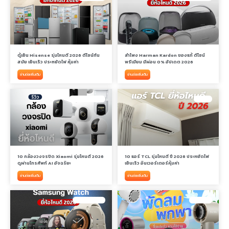
ตู้เย็น Hisense รุ่นไหนดี 2026 ดีไซน์ทัน
ลำโพง Harman Kardon ของแท้ ดีไซน์
สมัย เย็นเร็ว ประหยัดไฟ คุ้มค่า
พรีเมียม มีผ่อน 0% อัปเดต 2026
อ่านต่อเพิ่มเติม
อ่านต่อเพิ่มเติม
กล้องวงจรปิด XIAOMI
แอร์ TCL
10 กล้องวงจรปิด Xiaomi รุ่นไหนดี 2026
10 แอร์ TCL รุ่นไหนดี ปี 2026 ประหยัดไฟ
ดูผ่านโทรศัพท์ AI อัจฉริยะ
เย็นเร็ว อินเวอร์เตอร์คุ้มค่า
อ่านต่อเพิ่มเติม
อ่านต่อเพิ่มเติม
SAMSUNG WATCH
พัดลมพกพา