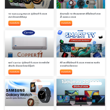
10 Samsung Watch รุ่นไหนดี ปี 2026
คัดมาแล้ว 10 พัดลมพกพา ยี่ห้อไหนดี สวย
สมาร์ทวอทช์ซัมซุง
ล้ำ ลมแรง 2026
อ่านต่อเพิ่มเติม
อ่านต่อเพิ่มเติม
แอร์ CARRIER
ทีวี 4K
แอร์ Carrier รุ่นไหนดี ปี 2026 ประหยัดไฟ
ทีวี 4K ยี่ห้อไหนดี ปี 2026 ภาพสวย คมชัด
เย็นเร็ว อินเวอร์เตอร์คุ้มค่า
ระบบอัจฉริยะครบ
อ่านต่อเพิ่มเติม
อ่านต่อเพิ่มเติม
SAMSUNG WATCH
โน๊ตบุ๊คทำงาน