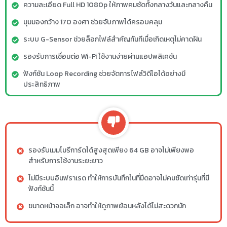
ความละเอียด Full HD 1080p ให้ภาพคมชัดทั้งกลางวันและกลางคืน
มุมมองกว้าง 170 องศา ช่วยจับภาพได้ครอบคลุม
ระบบ G-Sensor ช่วยล็อกไฟล์สำคัญทันทีเมื่อเกิดเหตุไม่คาดฝัน
รองรับการเชื่อมต่อ Wi-Fi ใช้งานง่ายผ่านแอปพลิเคชัน
ฟังก์ชัน Loop Recording ช่วยจัดการไฟล์วิดีโอได้อย่างมี
ประสิทธิภาพ
รองรับเมมโมรีการ์ดได้สูงสุดเพียง 64 GB อาจไม่เพียงพอ
สำหรับการใช้งานระยะยาว
ไม่มีระบบอินฟราเรด ทำให้การบันทึกในที่มืดอาจไม่คมชัดเท่ารุ่นที่มี
ฟังก์ชันนี้
ขนาดหน้าจอเล็ก อาจทำให้ดูภาพย้อนหลังได้ไม่สะดวกนัก