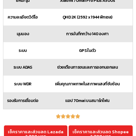
ยี่ห้อ/รุ่น
Xiaomi 70mai Pro Plus A500s
ความละเอียดวิดีโอ
QHD 2K (2592 x 1944 พิกเซล)
มุมมอง
การบันทึกกว้าง 140 องศา
ระบบ
GPS ในตัว
ระบบ ADAS
ช่วยเตือนการชนและการออกนอกเลน
ระบบ WDR
เพิ่มคุณภาพภาพในสภาพแสงที่ซับซ้อน
รองรับการเชื่อมต่อ
แอป 70mai บนสมาร์ทโฟน
เช็คราคาและส่วนลด Lazada
เช็คราคาและส่วนลด Shopee