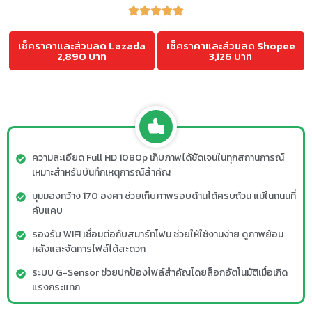
เช็คราคาและส่วนลด Lazada
เช็คราคาและส่วนลด Shopee
2,890 บาท
3,126 บาท
ความละเอียด Full HD 1080p เก็บภาพได้ชัดเจนในทุกสถานการณ์
เหมาะสำหรับบันทึกเหตุการณ์สำคัญ
มุมมองกว้าง 170 องศา ช่วยเก็บภาพรอบด้านได้ครบถ้วน แม้ในถนนที่
คับแคบ
รองรับ WIFI เชื่อมต่อกับสมาร์ทโฟน ช่วยให้ใช้งานง่าย ดูภาพย้อน
หลังและจัดการไฟล์ได้สะดวก
ระบบ G-Sensor ช่วยปกป้องไฟล์สำคัญโดยล็อกอัตโนมัติเมื่อเกิด
แรงกระแทก