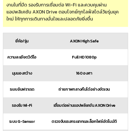
งานในที่มืด รองรับการเชื่อมต่อ Wi-Fi และควบคุมผ่าน
แอปพลิเคชัน AXON Drive ตอบโจทย์ทุกไลฟ์สไตล์วัยรุ่นยุค
ใหม่ ให้ทุกการเดินทางมั่นใจและปลอดภัยยิ่งขึ้น
ยี่ห้อ/รุ่น
AXON High Safe
ความละเอียดวิดีโอ
Full HD 1080p
มุมมองกว้าง
160 องศา
ระบบอินฟราเรด
ถ่ายภาพกลางคืนได้อย่างชัดเจน
รองรับ Wi-Fi
เชื่อมต่อผ่านแอปพลิเคชัน AXON Drive
ระบบ G-Sensor
ตรวจจับแรงกระแทกและล็อกไฟล์อัตโนมัติ