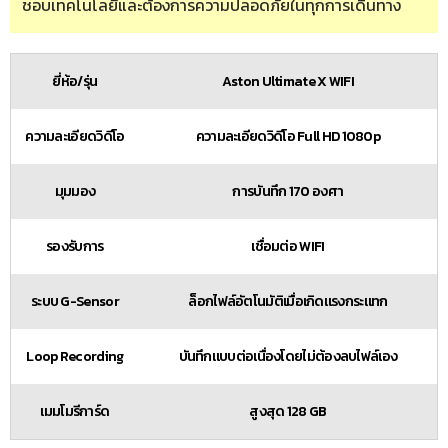
ชอบเทคโนโลยีและต้องการความปลอดภัยในทุกการเดินทาง
ยี่ห้อ/รุ่น
Aston Ultimate X WIFI
ความละเอียดวิดีโอ
ความละเอียดวิดีโอ Full HD 1080p
มุมมอง
การบันทึก 170 องศา
รองรับการ
เชื่อมต่อ WIFI
ระบบ G-Sensor
ล็อกไฟล์อัตโนมัติเมื่อเกิดแรงกระแทก
Loop Recording
บันทึกแบบต่อเนื่องโดยไม่ต้องลบไฟล์เอง
เมมโมรีการ์ด
สูงสุด 128 GB