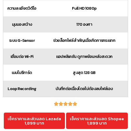
ความละเอียดวิดีโอ
Full HD 1080p
มุมมองกว้าง
170 องศา
ระบบ G-Sensor
ช่วยล็อกไฟล์สำคัญเมื่อเกิดการกระแทก
เชื่อมต่อ Wi-Fi
แอปพลิเคชัน ดูภาพย้อนหลังสะดวก
เมมโมรีการ์ด
สูงสุด 128 GB
Loop Recording
บันทึกต่อเนื่องโดยไม่ต้องลบไฟล์เอง
เช็คราคาและส่วนลด Lazada
เช็คราคาและส่วนลด Shopee
1,899 บาท
1,899 บาท